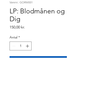
Varenr.: GORM001
LP: Blodmånen og
Dig
Pris
150,00 kr.
Antal
*
Tilføj til kurv
Debut album by Gorm Askjær
Trio on a spectacular
transparent blood red 180g
LP vinyl.